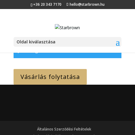
+36 20 343 7170
hello@starbrown.hu
Kosár
Oldal kiválasztása
Jelenleg üres a bevásárlókosár.
Vásárlás folytatása
Általános Szerződési Feltételek