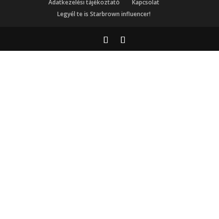
Adatkezelési tájékoztató
Kapcsolat
Legyél te is Starbrown influencer!