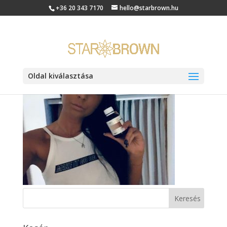
+36 20 343 7170
hello@starbrown.hu
Enikő
Oldal kiválasztása