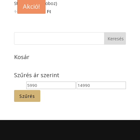
StarBrown (3 Doboz)
Akció!
17970
Ft
14990
Ft
Kosár
Szűrés ár szerint
Min
Max
ár
ár
Szűrés