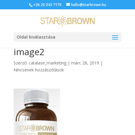
+36 20 343 7170
hello@starbrown.hu
Oldal kiválasztása
image2
Szerző:
catalase_marketing
|
márc 28, 2019
|
Nincsenek hozzászólások